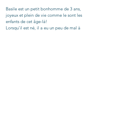
Basile est un petit bonhomme de 3 ans,
joyeux et plein de vie comme le sont les
enfants de cet âge-là!
Lorsqu'il est né, il a eu un peu de mal à
téter.
Il avait du mal à grossir et sa maman
Audrey m'a fait confiance pour
l'accompagner.
Un jour en sortant de leur appartement,
l'idée m'est apparu très clairement : je
veux faire ça toutes jours!
Etre auprès des parents et des bébés,
c'était une évidence!
Je suis parti de l'hôpital en 2021, j'ai
débuté ma
formation IBCLC
avec le
crefam en octobre 2021 et je aujourd'hui
suis ravie de vous proposer mon
accompagnement!